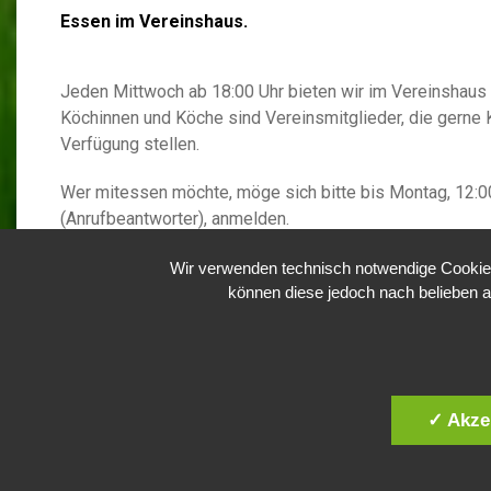
Essen im Vereinshaus.
Jeden Mittwoch ab 18:00 Uhr bieten wir im Vereinshau
Köchinnen und Köche sind Vereinsmitglieder, die gerne 
Verfügung stellen.
Wer mitessen möchte, möge sich bitte bis Montag, 12:
(Anrufbeantworter), anmelden.
Eingeladen sind auch Nichtvereinsmitglieder oder Mens
Wir verwenden technisch notwendige Cookies 
sitzen.
können diese jedoch nach belieben a
Des Weiteren bieten die
Fachberater
mittwochs eine Be
Sprechzeiten des
Vorsta
n
des
sind jeden Mittwoch von 
✓ Akze