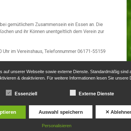
s bei gemütlichem Zusammensein ein Essen an. Die
Kochen und ihr Können unentgeltlich dem Verein zur
00 Uhr im Vereinshaus, Telefonnummer 06171-55159
chen, die gerne einmal gemütlich mit anderen zusammen
auf unserer Webseite sowie externe Dienste. Standardmäßig sind all
ktivieren & deaktivieren. Für weitere Informationen lesen Sie unse
ratung zu Fragen rund um den Garten an.
Essenziell
Externe Dienste
17:00 – 19:00, außer in den Weihnachtsferien.
ptieren
Auswahl speichern
✕ Ablehne
Personalisieren